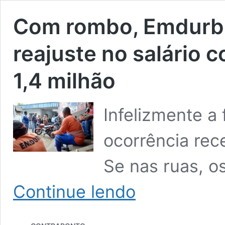
Com rombo, Emdurb 
reajuste no salário 
1,4 milhão
Infelizmente a
ocorrência rec
Se nas ruas, o
Com
Continue lendo
rombo,
Emdurb
enfrenta