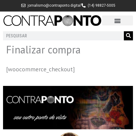
Ir
jornalismo@contraponto.digital
(14) 98827-5005
para
o
conteúdo
Pesquisar
Finalizar compra
[woocommerce_checkout]