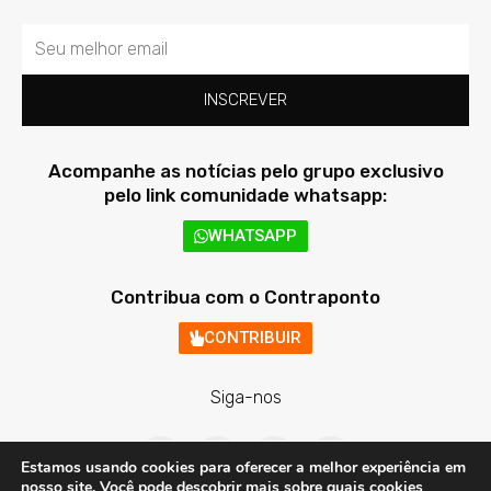
Email
INSCREVER
Acompanhe as notícias pelo grupo exclusivo
pelo link comunidade whatsapp:
WHATSAPP
Contribua com o Contraponto
CONTRIBUIR
Siga-nos
F
T
I
Y
a
w
n
o
Estamos usando cookies para oferecer a melhor experiência em
c
i
s
u
nosso site. Você pode descobrir mais sobre quais cookies