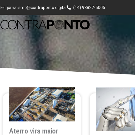
Ir
jornalismo@contraponto.digital
(14) 98827-5005
para
o
conteúdo
Aterro vira maior