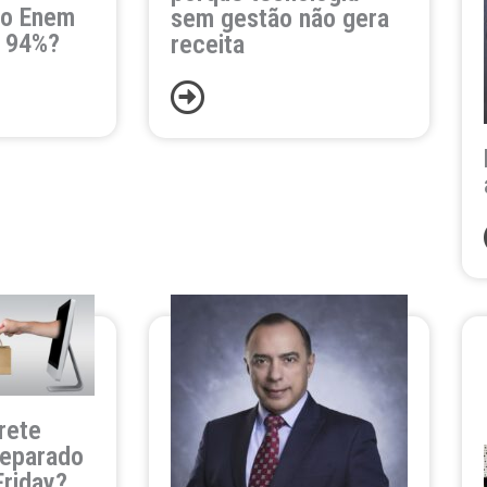
no Enem
sem gestão não gera
 94%?
receita
rete
reparado
Friday?