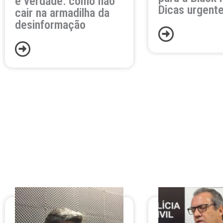
é verdade: como não
Dicas urgente
cair na armadilha da
desinformação