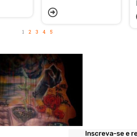
1
2
3
4
5
Inscreva-se e r