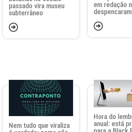
em redação 
passado vira museu
despencaram
subterrâneo
Hora do lemb
anual: está p
Nem tudo que viraliza
para a Black 