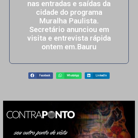
nas entradas e saídas da
cidade do programa
Muralha Paulista.
Secretário anunciou em
visita e entrevista rápida
ontem em.Bauru
Facebook
WhatsApp
LinkedIn