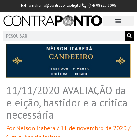
Ir
jornalismo@contraponto.digital
(14) 98827-5005
para
o
conteúdo
Pesquisar
11/11/2020 AVALIAÇÃO da
eleição, bastidor e a crítica
necessária
Por
Nelson Itaberá
/
11 de novembro de 2020
/