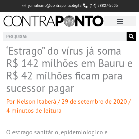
Ir
jornalismo@contraponto.digital
(14) 98827-5005
para
o
conteúdo
Pesquisar
‘Estrago” do vírus já soma
R$ 142 milhões em Bauru e
R$ 42 milhões ficam para
sucessor pagar
Por
Nelson Itaberá
/
29 de setembro de 2020
/
4 minutos de leitura
O estrago sanitário, epidemiológico e