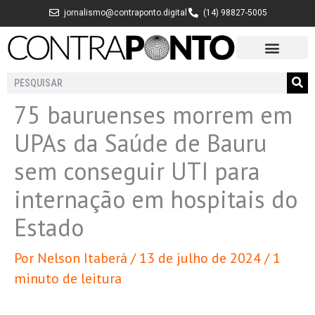
Ir
jornalismo@contraponto.digital
(14) 98827-5005
para
o
conteúdo
Pesquisar
75 bauruenses morrem em
UPAs da Saúde de Bauru
sem conseguir UTI para
internação em hospitais do
Estado
Por
Nelson Itaberá
/
13 de julho de 2024
/
1
minuto de leitura