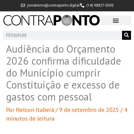
Ir
jornalismo@contraponto.digital
(14) 98827-5005
para
o
conteúdo
Pesquisar
Audiência do Orçamento
2026 confirma dificuldade
do Município cumprir
Constituição e excesso de
gastos com pessoal
Por
Nelson Itaberá
/
9 de setembro de 2025
/
4
minutos de leitura