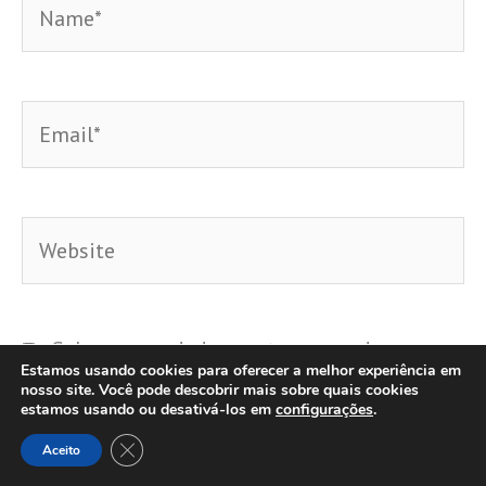
Email*
Website
Salvar meus dados neste navegador para a
Estamos usando cookies para oferecer a melhor experiência em
próxima vez que eu comentar.
nosso site. Você pode descobrir mais sobre quais cookies
estamos usando ou desativá-los em
configurações
.
Close GDPR Cookie Banner
Aceito