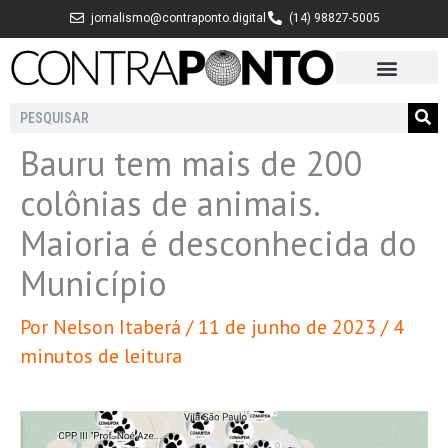
Ir
jornalismo@contraponto.digital
(14) 98827-5005
para
o
conteúdo
Pesquisar
Bauru tem mais de 200
colônias de animais.
Maioria é desconhecida do
Município
Por
Nelson Itaberá
/
11 de junho de 2023
/
4
minutos de leitura