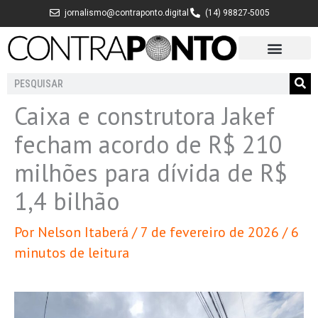
Ir
jornalismo@contraponto.digital
(14) 98827-5005
para
o
conteúdo
Pesquisar
Caixa e construtora Jakef
fecham acordo de R$ 210
milhões para dívida de R$
1,4 bilhão
Por
Nelson Itaberá
/
7 de fevereiro de 2026
/
6
minutos de leitura