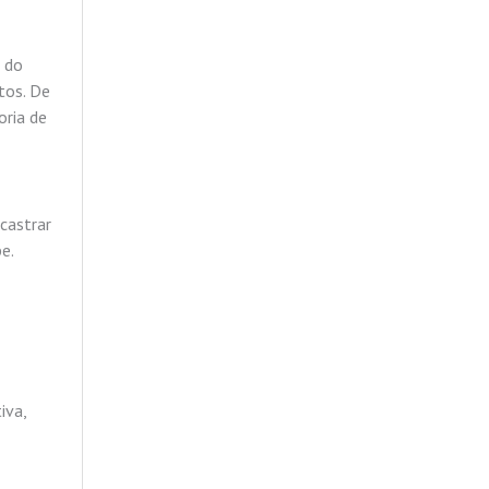
e do
tos. De
oria de
castrar
e.
iva,