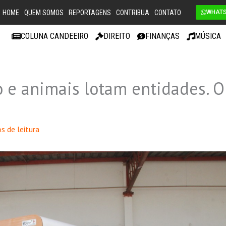
HOME
QUEM SOMOS
REPORTAGENS
CONTRIBUA
CONTATO
WHAT
COLUNA CANDEEIRO
DIREITO
FINANÇAS
MÚSICA
 e animais lotam entidades. O
s de leitura