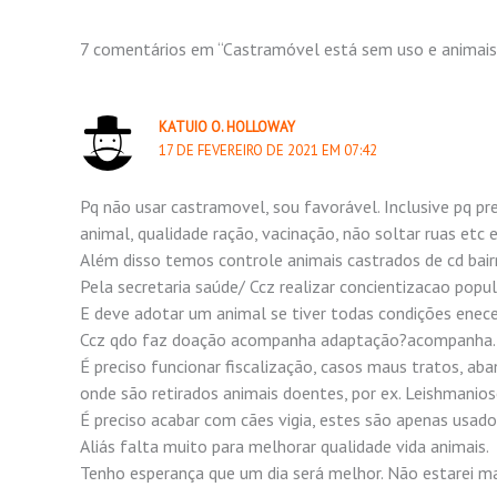
7 comentários em “Castramóvel está sem uso e animais
KATUIO O. HOLLOWAY
17 DE FEVEREIRO DE 2021 EM 07:42
Pq não usar castramovel, sou favorável. Inclusive pq pr
animal, qualidade ração, vacinação, não soltar ruas etc e
Além disso temos controle animais castrados de cd bair
Pela secretaria saúde/ Ccz realizar concientizacao popu
E deve adotar um animal se tiver todas condições eneces
Ccz qdo faz doação acompanha adaptação?acompanha. 
É preciso funcionar fiscalização, casos maus tratos, ab
onde são retirados animais doentes, por ex. Leishmaniose
É preciso acabar com cães vigia, estes são apenas usad
Aliás falta muito para melhorar qualidade vida animais.
Tenho esperança que um dia será melhor. Não estarei ma