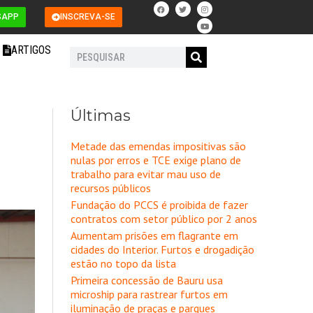
F
T
I
Y
a
w
n
o
SAPP
INSCREVA-SE
c
i
s
u
e
t
t
t
b
t
a
u
o
e
g
b
ARTIGOS
o
r
r
e
Pesquisar
k
a
m
Últimas
Metade das emendas impositivas são
nulas por erros e TCE exige plano de
trabalho para evitar mau uso de
recursos públicos
Fundação do PCCS é proibida de fazer
contratos com setor público por 2 anos
Aumentam prisões em flagrante em
cidades do Interior. Furtos e drogadição
estão no topo da lista
Primeira concessão de Bauru usa
microship para rastrear furtos em
iluminação de praças e parques