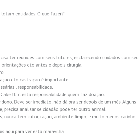
 lotam entidades. O que fazer?”
ecisa ter reuniões com seus tutores, esclarecendo cuidados com se
 orientações qto antes e depois cirurgia.
ro.
lação qto castração é importante.
sárias , responsabilidade.
Cabe tbm esta responsabilidade quem faz doação.
andono. Deve ser imediato, não dá pra ser depois de um mês. Alguns 
, precisa analisar se cidadão pode ter outro animal.
os, nunca tem tutor, ração, ambiente limpo, e muito menos carinho
is aqui para ver está maravilha