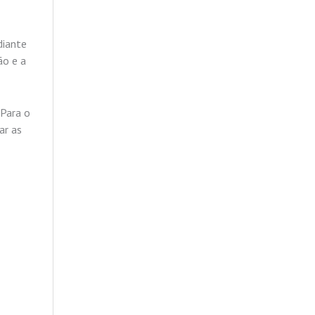
diante
ão e a
 Para o
ar as