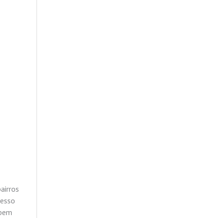
airros
cesso
 bem