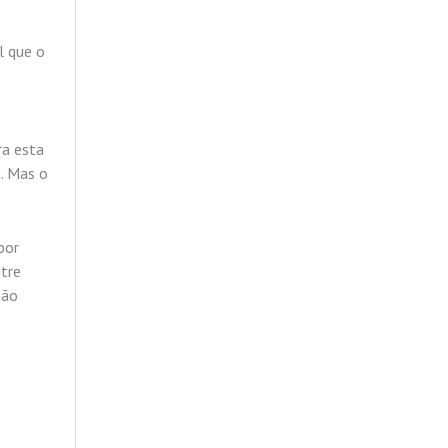
l que o
ra esta
. Mas o
por
ntre
não