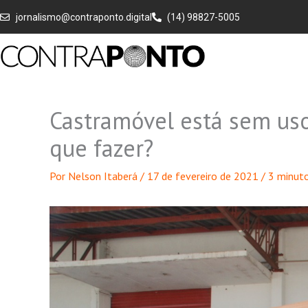
Ir
jornalismo@contraponto.digital
(14) 98827-5005
para
o
conteúdo
Castramóvel está sem uso
que fazer?
Por
Nelson Itaberá
/
17 de fevereiro de 2021
/
3 minuto