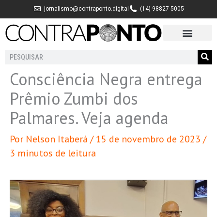
Ir
jornalismo@contraponto.digital
(14) 98827-5005
para
o
conteúdo
Pesquisar
Consciência Negra entrega
Prêmio Zumbi dos
Palmares. Veja agenda
Por
Nelson Itaberá
/
15 de novembro de 2023
/
3 minutos de leitura