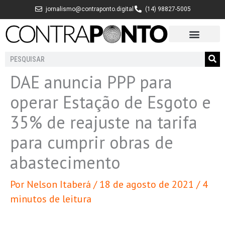
Ir
jornalismo@contraponto.digital
(14) 98827-5005
para
o
conteúdo
Pesquisar
DAE anuncia PPP para
operar Estação de Esgoto e
35% de reajuste na tarifa
para cumprir obras de
abastecimento
Por
Nelson Itaberá
/
18 de agosto de 2021
/
4
minutos de leitura