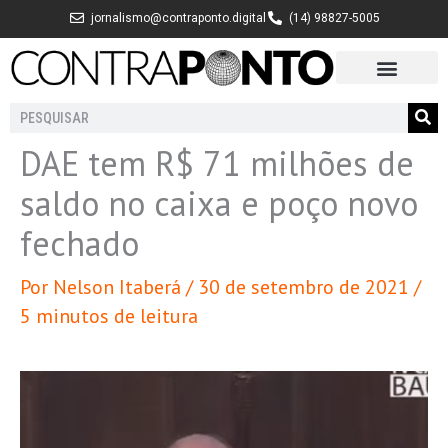
Ir
jornalismo@contraponto.digital
(14) 98827-5005
para
o
conteúdo
Pesquisar
DAE tem R$ 71 milhões de
saldo no caixa e poço novo
fechado
Por
Nelson Itaberá
/
30 de setembro de 2021
/
5 minutos de leitura