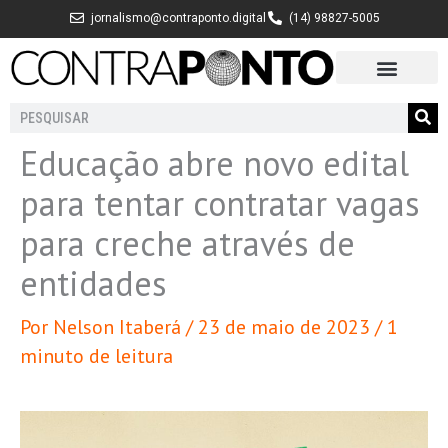
Ir
jornalismo@contraponto.digital
(14) 98827-5005
para
o
conteúdo
Pesquisar
Educação abre novo edital
para tentar contratar vagas
para creche através de
entidades
Por
Nelson Itaberá
/
23 de maio de 2023
/
1
minuto de leitura