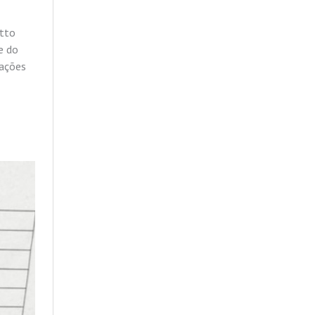
atto
e do
tações