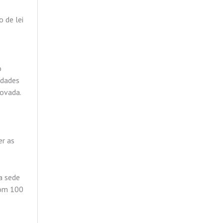
 de lei
o
idades
rovada.
er as
a sede
com 100