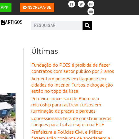
F
T
I
Y
a
w
n
o
SAPP
INSCREVA-SE
c
i
s
u
e
t
t
t
b
t
a
u
o
e
g
b
ARTIGOS
o
r
r
e
Pesquisar
k
a
m
Últimas
Fundação do PCCS é proibida de fazer
contratos com setor público por 2 anos
Aumentam prisões em flagrante em
cidades do Interior. Furtos e drogadição
estão no topo da lista
Primeira concessão de Bauru usa
microship para rastrear furtos em
iluminação de praças e parques
Concessionária terá de construir novos
tanques para tratar esgoto na ETE
Prefeitura e Polícias Civil e Militar
fazem ação conjunta de abordagem a