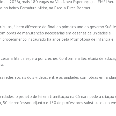
cio de 2026), mais 180 vagas na Vila Nova Esperança, na EMEI Vera 
 no bairro Ferradura Mirim, na Escola Dirce Boemer.
ículas, é bem diferente do final do primeiro ano do governo Suélle
com obras de manutenção necessárias em dezenas de unidades e
m procedimento instaurado há anos pela Promotoria de Infância e
zerar a fila de espera por creches. Conforme a Secretaria de Educa
ca.
as redes sociais dois vídeos, entre as unidades com obras em and
nidades, o projeto de lei em tramitação na Câmara pede a criação
sta, 50 de professor adjunto e 150 de professores substitutos no en