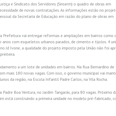
tiça e Sindicato dos Servidores (Sinserm) o quadro de obras em
necessidade de novas contratações. As informações estão no projeto
pessoal da Secretaria de Educação em razão do plano de obras em
 a Prefeitura vai entregar reformas e ampliações em bairros como 
r anos com esqueletos urbanos parados, de cimento e tijolos. 4 un
o Jd Ivone, a qualidade do projeto imposto pela União não foi ap
reiteira.
andamento a um lote de unidades em bairros. Na Rua Bernardino de
com mais 180 novas vagas. Com isso, o governo municipal vai mant
os da região, na Escola Infantil Padre Carlos, na Vila Rocha.
la Padre Boa Ventura, no Jardim Tangarás, para 80 vagas. Próximo d
sim está construindo a primeira unidade no modelo pré-fabricado, 