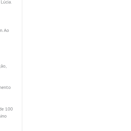
Lúcia.
n. Ao
ção,
amento
 de 100
sino