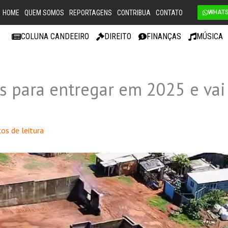
HOME
QUEM SOMOS
REPORTAGENS
CONTRIBUA
CONTATO
WHAT
COLUNA CANDEEIRO
DIREITO
FINANÇAS
MÚSICA
s para entregar em 2025 e vai
os de leitura