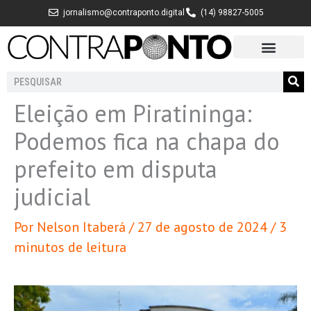
Ir
jornalismo@contraponto.digital
(14) 98827-5005
para
o
conteúdo
Pesquisar
Eleição em Piratininga:
Podemos fica na chapa do
prefeito em disputa
judicial
Por
Nelson Itaberá
/
27 de agosto de 2024
/
3
minutos de leitura