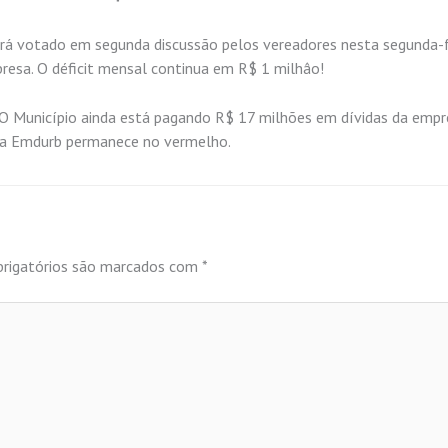
erá votado em segunda discussão pelos vereadores nesta segunda-f
esa. O déficit mensal continua em R$ 1 milhâo!
i. O Município ainda está pagando R$ 17 milhões em dívidas da emp
m, a Emdurb permanece no vermelho.
rigatórios são marcados com
*