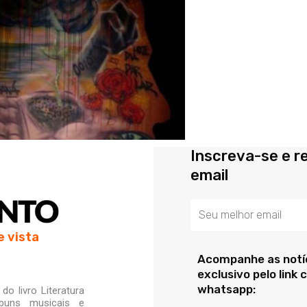
Inscreva-se e r
email
Email
e vista
Acompanhe as notíc
exclusivo pelo link
whatsapp:
o livro Literatura
lbuns musicais e