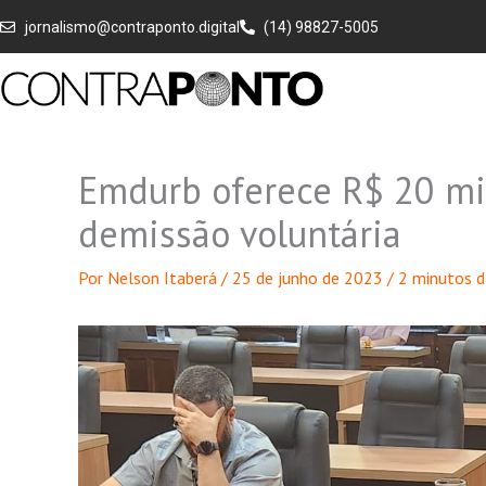
Ir
jornalismo@contraponto.digital
(14) 98827-5005
para
o
conteúdo
Emdurb oferece R$ 20 mil
demissão voluntária
Por
Nelson Itaberá
/
25 de junho de 2023
/
2 minutos d