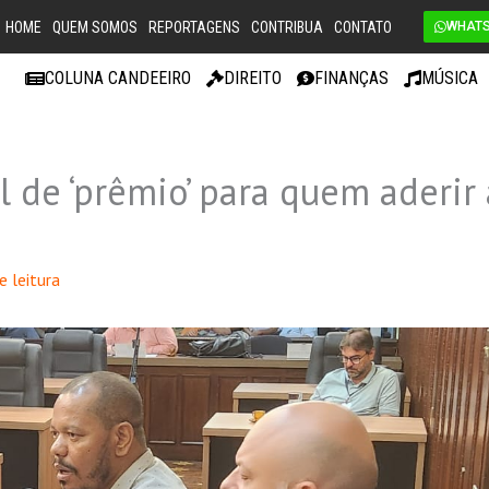
HOME
QUEM SOMOS
REPORTAGENS
CONTRIBUA
CONTATO
WHAT
COLUNA CANDEEIRO
DIREITO
FINANÇAS
MÚSICA
 de ‘prêmio’ para quem aderir 
e leitura