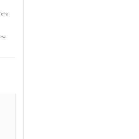
eira.
resa