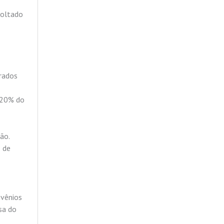
voltado
urados
, 20% do
ão.
s de
nvênios
sa do