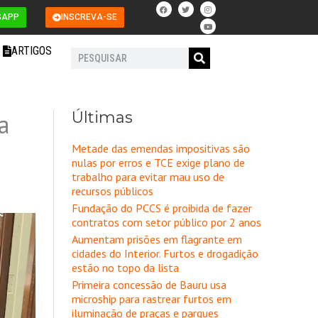
F
T
I
Y
a
w
n
o
SAPP
INSCREVA-SE
c
i
s
u
e
t
t
t
b
t
a
u
o
e
g
b
ARTIGOS
o
r
r
e
Pesquisar
k
a
m
Últimas
a
Metade das emendas impositivas são
nulas por erros e TCE exige plano de
trabalho para evitar mau uso de
recursos públicos
Fundação do PCCS é proibida de fazer
contratos com setor público por 2 anos
Aumentam prisões em flagrante em
cidades do Interior. Furtos e drogadição
estão no topo da lista
Primeira concessão de Bauru usa
microship para rastrear furtos em
iluminação de praças e parques