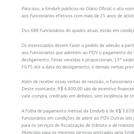
Para isso, a Emdurb publicou no Diário Oficial o ato n
aos funcionários efetivos com mais de 25 anos de ativi
Dos 688 funcionários do quadro atual, estão em condiçõ
Os interessados devem fazer o pedido de adesão a parti
aos funcionários que aderirem ao PDV o pagamento do sa
desligamento, férias vencidas e proporcionais, 13º salá
FGTS até a data do desligamento, e demais verbas previ
Além de receber essas verbas de rescisão, o funcionário
Deste montante, R$ 6.800,00 são de incentivo financeir
vale-compra, creditado em dinheiro, sem incidência de I
A folha de pagamento mensal da Emdurb é de R$ 3.639
funcionários em condições de aderir ao PDV. Outras lei
para os serviços de fiscalização de trânsito e de man
Município para os mesmos serviços prestados pela Emd