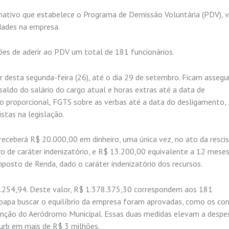
ormativo que estabelece o Programa de Demissão Voluntária (PDV), 
dades na empresa.
es de aderir ao PDV um total de 181 funcionários.
r desta segunda-feira (26), até o dia 29 de setembro. Ficam asseg
ldo do salário do cargo atual e horas extras até a data de
rio proporcional, FGTS sobre as verbas até a data do desligamento
stas na legislação.
 receberá R$ 20.000,00 em dinheiro, uma única vez, no ato da rescis
o de caráter indenizatório, e R$ 13.200,00 equivalente a 12 mese
mposto de Renda, dado o caráter indenizatório dos recursos.
.254,94. Deste valor, R$ 1.378.375,30 correspondem aos 181
s papa buscar o equilíbrio da empresa foram aprovadas, como os co
utenção do Aeródromo Municipal. Essas duas medidas elevam a despe
urb em mais de R$ 3 milhões.