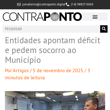
Ir
jornalismo@contraponto.digital
(14) 98827-5005
para
o
conteúdo
Pesquisar
Entidades apontam déficit
e pedem socorro ao
Município
Por
Artigos
/
5 de novembro de 2025
/
3
minutos de leitura