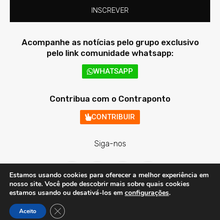
INSCREVER
Acompanhe as notícias pelo grupo exclusivo
pelo link comunidade whatsapp:
WHATSAPP
Contribua com o Contraponto
CONTRIBUIR
Siga-nos
F
T
I
Y
a
w
n
o
Estamos usando cookies para oferecer a melhor experiência em
c
i
s
u
nosso site. Você pode descobrir mais sobre quais cookies
e
t
t
t
estamos usando ou desativá-los em
configurações
.
b
t
a
u
o
e
g
b
Contraponto Digital - Todos os direitos reservados © 2020 - 2026
Close GDPR Cookie Banner
o
r
r
e
Aceito
Criação e Desenvolvimento do site: Alex Sanches
k
a