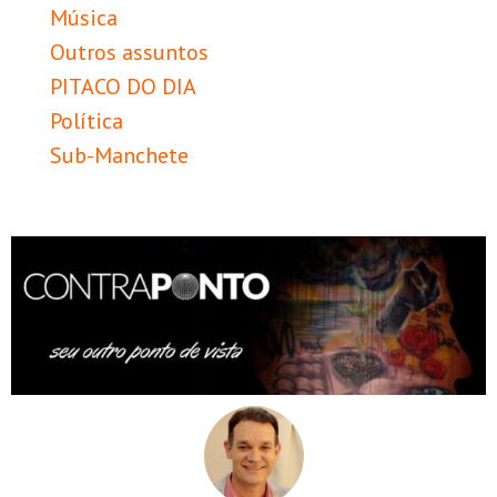
Música
Outros assuntos
PITACO DO DIA
Política
Sub-Manchete