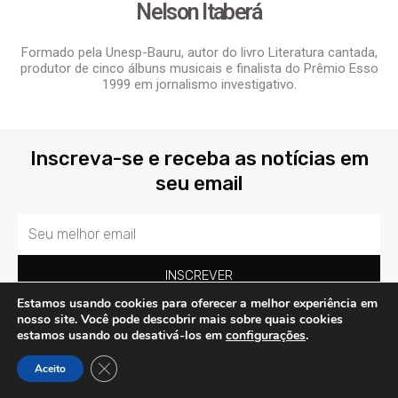
Nelson Itaberá
Formado pela Unesp-Bauru, autor do livro Literatura cantada,
produtor de cinco álbuns musicais e finalista do Prêmio Esso
1999 em jornalismo investigativo.
Inscreva-se e receba as notícias em
seu email
Email
INSCREVER
Estamos usando cookies para oferecer a melhor experiência em
nosso site. Você pode descobrir mais sobre quais cookies
Acompanhe as notícias pelo grupo exclusivo
estamos usando ou desativá-los em
configurações
.
pelo link comunidade whatsapp:
Close GDPR Cookie Banner
Aceito
WHATSAPP