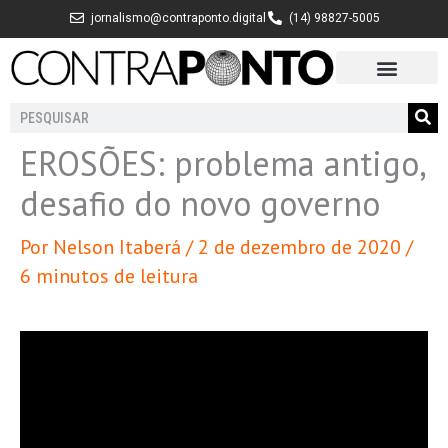
Ir
jornalismo@contraponto.digital
(14) 98827-5005
para
o
conteúdo
Pesquisar
EROSÕES: problema antigo,
desafio do novo governo
Por
Nelson Itaberá
/
2 de dezembro de 2020
/
6 minutos de leitura