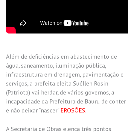
Além de deficiências em abastecimento de
água, saneamento, iluminação pública,
infraestrutura em drenagem, pavimentação e
serviços, a prefeita eleita Suéllen Rosin
(Patriota) vai herdar, de vários governos, a
incapacidade da Prefeitura de Bauru de conter
e não deixar “nascer”
EROSÕES.
A Secretaria de Obras elenca três pontos