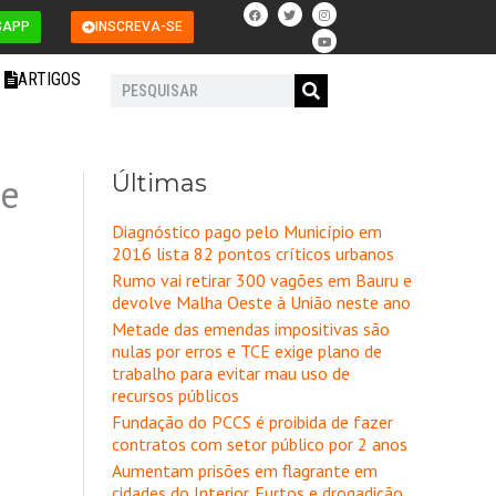
F
T
I
Y
a
w
n
o
SAPP
INSCREVA-SE
c
i
s
u
e
t
t
t
b
t
a
u
o
e
g
b
ARTIGOS
o
r
r
e
Pesquisar
k
a
m
Últimas
 e
Diagnóstico pago pelo Município em
2016 lista 82 pontos críticos urbanos
Rumo vai retirar 300 vagões em Bauru e
devolve Malha Oeste à União neste ano
Metade das emendas impositivas são
nulas por erros e TCE exige plano de
trabalho para evitar mau uso de
recursos públicos
Fundação do PCCS é proibida de fazer
contratos com setor público por 2 anos
Aumentam prisões em flagrante em
cidades do Interior. Furtos e drogadição