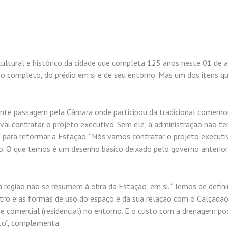
 cultural e histórico da cidade que completa 125 anos neste 01 de 
to completo, do prédio em si e de seu entorno. Mas um dos itens q
urante passagem pela Câmara onde participou da tradicional comem
 vai contratar o projeto executivo. Sem ele, a administração não te
o para reformar a Estação. “Nós vamos contratar o projeto executiv
ado. O que temos é um desenho básico deixado pelo governo anterior
 região não se resumem à obra da Estação, em si. “Temos de defin
ntro e as formas de uso do espaço e da sua relação com o Calçadã
 comercial (residencial) no entorno. E o custo com a drenagem po
to”, complementa.