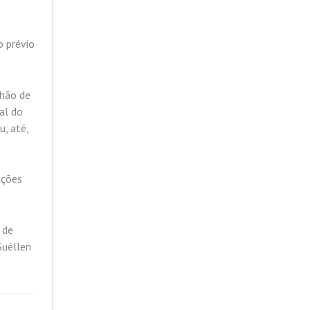
o prévio
lhão de
al do
u, até,
ações
 de
Suéllen