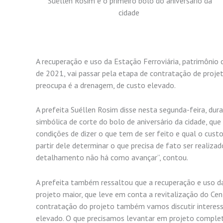
Suéllen Rosim e o primeiro bolo do aniversário da
cidade
A recuperação e uso da Estação Ferroviária, patrimônio
de 2021, vai passar pela etapa de contratação de proje
preocupa é a drenagem, de custo elevado.
A prefeita Suéllen Rosim disse nesta segunda-feira, d
simbólica de corte do bolo de aniversário da cidade, que
condições de dizer o que tem de ser feito e qual o cust
partir dele determinar o que precisa de fato ser realiz
detalhamento não há como avançar”, contou.
A prefeita também ressaltou que a recuperação e uso da
projeto maior, que leve em conta a revitalização do Ce
contratação do projeto também vamos discutir interesse
elevado. O que precisamos levantar em projeto comple