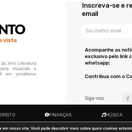
Inscreva-se e r
email
Email
e vista
Acompanhe as notíc
exclusivo pelo link
whatsapp:
o livro Literatura
lbuns musicais e
99 em jornalismo
Contribua com o C
F
Siga-nos
a
c
e
b
DIREITO
FINANÇAS
MÚSICA
o
o
k
a em nosso site. Você pode descobrir mais sobre quais cookies estam