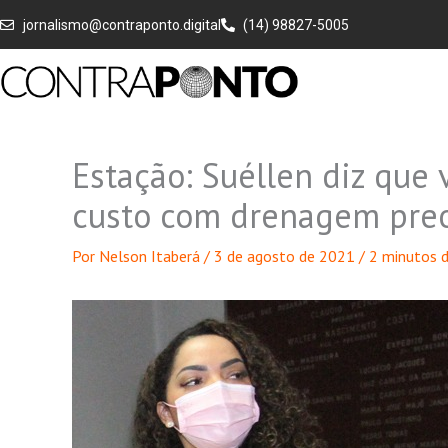
Ir
jornalismo@contraponto.digital
(14) 98827-5005
para
o
conteúdo
Estação: Suéllen diz que 
custo com drenagem pre
Por
Nelson Itaberá
/
3 de agosto de 2021
/
2 minutos d