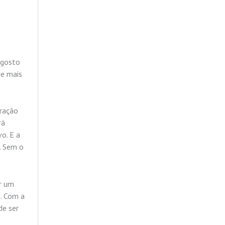
agosto
ue mais
oração
rá
o. E a
. Sem o
ir um
o. Com a
de ser