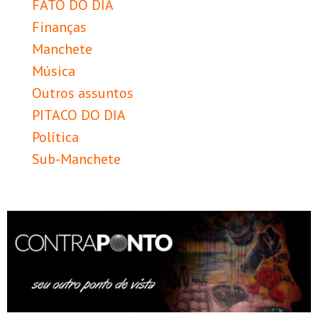
FATO DO DIA
Finanças
Manchete
Música
Outros assuntos
PITACO DO DIA
Política
Sub-Manchete