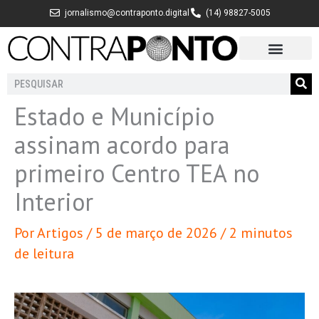
Ir
jornalismo@contraponto.digital
(14) 98827-5005
para
o
conteúdo
Pesquisar
Estado e Município
assinam acordo para
primeiro Centro TEA no
Interior
Por
Artigos
/
5 de março de 2026
/
2 minutos
de leitura