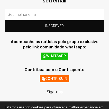
seu email
Email
INSCREVER
Acompanhe as notícias pelo grupo exclusivo
pelo link comunidade whatsapp:
WHATSAPP
Contribua com o Contraponto
CONTRIBUIR
Siga-nos
F
T
I
Y
a
w
n
o
Estamos usando cookies para oferecer a melhor experiência em