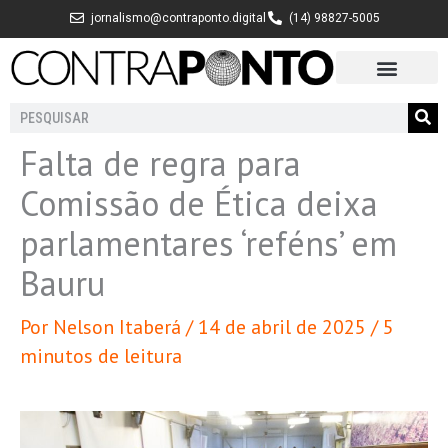
Ir
jornalismo@contraponto.digital
(14) 98827-5005
para
o
conteúdo
Pesquisar
Falta de regra para
Comissão de Ética deixa
parlamentares ‘reféns’ em
Bauru
Por
Nelson Itaberá
/
14 de abril de 2025
/
5
minutos de leitura