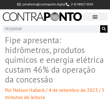
Ir
jornalismo@contraponto.digital
(14) 98827-5005
para
o
conteúdo
Pesquisar
Fipe apresenta:
hidrômetros, produtos
químicos e energia elétrica
custam 46% da operação
da concessão
Por
Nelson Itaberá
/
4 de setembro de 2023
/
5
minutos de leitura