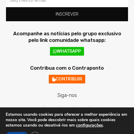
INSCREVER
Acompanhe as notícias pelo grupo exclusivo
pelo link comunidade whatsapp:
WHATSAPP
Contribua com o Contraponto
CONTRIBUIR
Siga-nos
F
T
I
Y
a
w
n
o
Estamos usando cookies para oferecer a melhor experiência em
c
i
s
u
nosso site. Você pode descobrir mais sobre quais cookies
e
t
t
t
estamos usando ou desativá-los em
configurações
.
b
t
a
u
o
e
g
b
Contraponto Digital - Todos os direitos reservados © 2020 - 2026