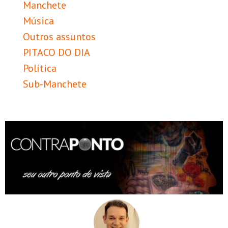
Manchete
Música
Outros assuntos
PITACO DO DIA
Política
Sub-Manchete