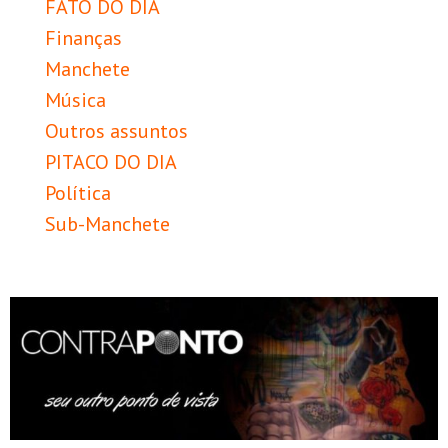
FATO DO DIA
Finanças
Manchete
Música
Outros assuntos
PITACO DO DIA
Política
Sub-Manchete