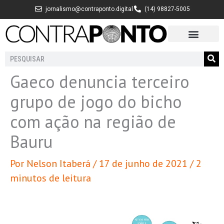
Ir
jornalismo@contraponto.digital
(14) 98827-5005
para
o
conteúdo
Pesquisar
Gaeco denuncia terceiro
grupo de jogo do bicho
com ação na região de
Bauru
Por
Nelson Itaberá
/
17 de junho de 2021
/
2
minutos de leitura