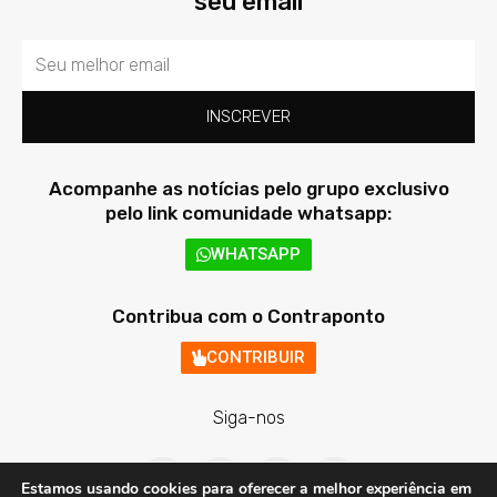
seu email
Email
INSCREVER
Acompanhe as notícias pelo grupo exclusivo
pelo link comunidade whatsapp:
WHATSAPP
Contribua com o Contraponto
CONTRIBUIR
Siga-nos
F
T
I
Y
a
w
n
o
Estamos usando cookies para oferecer a melhor experiência em