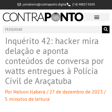
Ir
jornalismo@contraponto.digital
(14) 98827-5005
para
o
conteúdo
Pesquisar
Inquérito 42: hacker mira
delação e aponta
conteúdos de conversa por
watts entregues à Polícia
Civil de Araçatuba
Por
Nelson Itaberá
/
27 de dezembro de 2023
/
5 minutos de leitura