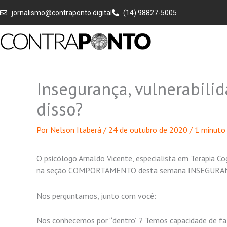
Ir
jornalismo@contraponto.digital
(14) 98827-5005
para
o
conteúdo
Insegurança, vulnerabili
disso?
Por
Nelson Itaberá
/
24 de outubro de 2020
/
1 minuto 
O psicólogo Arnaldo Vicente, especialista em Terapia
na seção COMPORTAMENTO desta semana INSEGURA
Nos perguntamos, junto com você:
Nos conhecemos por “dentro” ? Temos capacidade de fato