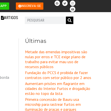
F
T
I
Y
a
w
n
o
SAPP
INSCREVA-SE
c
i
s
u
e
t
t
t
b
t
a
u
o
e
g
b
ARTIGOS
o
r
r
e
Pesquisar
k
a
m
Últimas
Metade das emendas impositivas são
nulas por erros e TCE exige plano de
trabalho para evitar mau uso de
recursos públicos
Fundação do PCCS é proibida de fazer
aborda
contratos com setor público por 2 anos
Aumentam prisões em flagrante em
cidades do Interior. Furtos e drogadição
estão no topo da lista
Primeira concessão de Bauru usa
microship para rastrear furtos em
iluminação de praças e parques