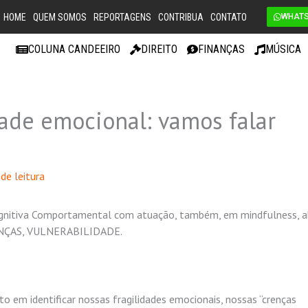
HOME
QUEM SOMOS
REPORTAGENS
CONTRIBUA
CONTATO
WHAT
COLUNA CANDEEIRO
DIREITO
FINANÇAS
MÚSICA
dade emocional: vamos falar
de leitura
 Cognitiva Comportamental com atuação, também, em mindfulness, 
NÇAS, VULNERABILIDADE.
 em identificar nossas fragilidades emocionais, nossas “crenças