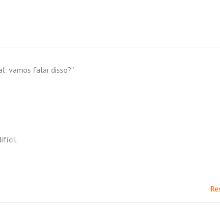
l: vamos falar disso?”
fícil.
Re