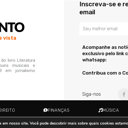
Inscreva-se e r
email
Email
e vista
Acompanhe as notíc
exclusivo pelo link
whatsapp:
o livro Literatura
lbuns musicais e
99 em jornalismo
Contribua com o C
F
Siga-nos
a
c
e
b
DIREITO
FINANÇAS
MÚSICA
o
o
k
a em nosso site. Você pode descobrir mais sobre quais cookies estam
-
6
Cria