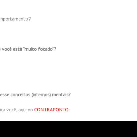
comportamento’?
 você está “muito focado”?
 esse conceitos (internos) mentais?
pra você, aqui no
CONTRAPONTO
: