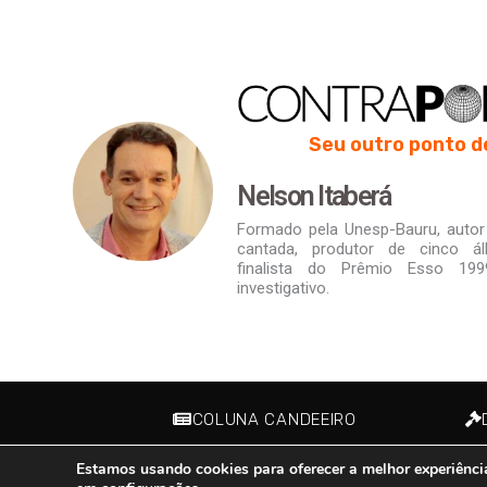
Seu outro ponto d
Nelson Itaberá
Formado pela Unesp-Bauru, autor d
cantada, produtor de cinco á
finalista do Prêmio Esso 19
investigativo.
COLUNA CANDEEIRO
Estamos usando cookies para oferecer a melhor experiênci
Contraponto Digital - Todos os direitos reservados © 2020 - 202