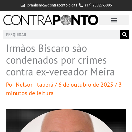
Ir
jornalismo@contraponto.digital
(14) 98827-5005
para
o
conteúdo
Pesquisar
Irmãos Bíscaro são
condenados por crimes
contra ex-vereador Meira
Por
Nelson Itaberá
/
6 de outubro de 2025
/
3
minutos de leitura