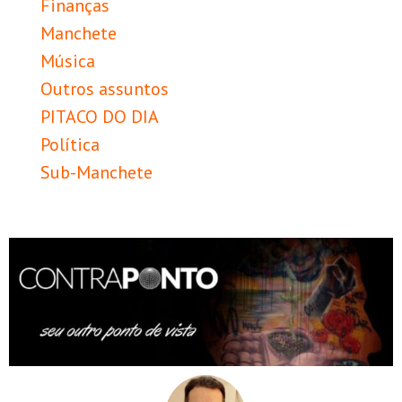
Finanças
Manchete
Música
Outros assuntos
PITACO DO DIA
Política
Sub-Manchete