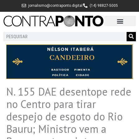
Ir
jornalismo@contraponto.digital
(14) 98827-5005
para
o
conteúdo
Pesquisar
N. 155 DAE desentope rede
no Centro para tirar
despejo de esgoto do Rio
Bauru; Ministro vem a