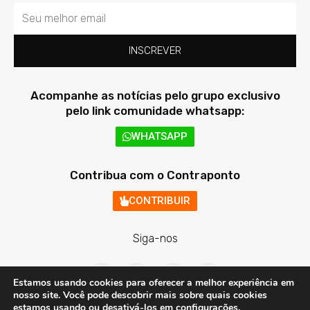
Email
INSCREVER
Acompanhe as notícias pelo grupo exclusivo
pelo link comunidade whatsapp:
WHATSAPP
Contribua com o Contraponto
CONTRIBUIR
Siga-nos
F
T
I
Y
a
w
n
o
Estamos usando cookies para oferecer a melhor experiência em
c
i
s
u
nosso site. Você pode descobrir mais sobre quais cookies
e
t
t
t
estamos usando ou desativá-los em
configurações
.