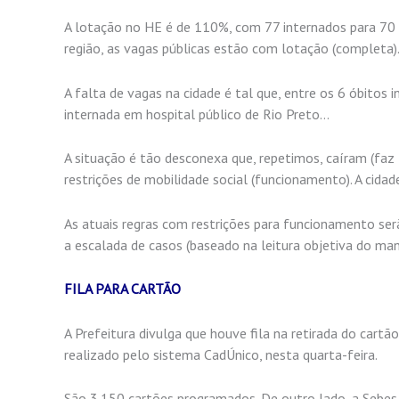
A lotação no HE é de 110%, com 77 internados para 70 
região, as vagas públicas estão com lotação (completa)
A falta de vagas na cidade é tal que, entre os 6 óbitos
internada em hospital público de Rio Preto…
A situação é tão desconexa que, repetimos, caíram (faz
restrições de mobilidade social (funcionamento). A cidad
As atuais regras com restrições para funcionamento serã
a escalada de casos (baseado na leitura objetiva do man
FILA PARA CARTÃO
A Prefeitura divulga que houve fila na retirada do ca
realizado pelo sistema CadÚnico, nesta quarta-feira.
São 3.150 cartões programados. De outro lado, a Sebes