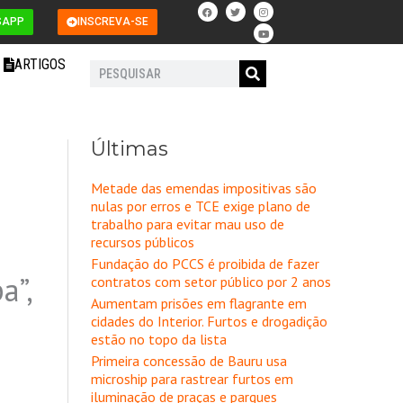
F
T
I
Y
a
w
n
o
SAPP
INSCREVA-SE
c
i
s
u
e
t
t
t
b
t
a
u
o
e
g
b
ARTIGOS
o
r
r
e
Pesquisar
k
a
m
Últimas
Metade das emendas impositivas são
nulas por erros e TCE exige plano de
trabalho para evitar mau uso de
recursos públicos
Fundação do PCCS é proibida de fazer
a”,
contratos com setor público por 2 anos
Aumentam prisões em flagrante em
cidades do Interior. Furtos e drogadição
estão no topo da lista
Primeira concessão de Bauru usa
microship para rastrear furtos em
iluminação de praças e parques