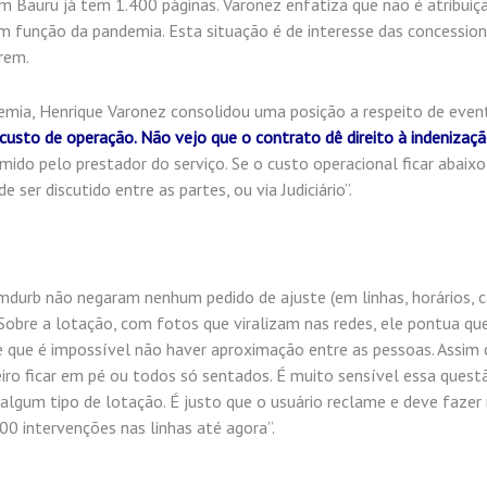
m Bauru já tem 1.400 páginas. Varonez enfatiza que não é atribuiç
m função da pandemia. Esta situação é de interesse das concessioná
rem.
andemia, Henrique Varonez consolidou uma posição a respeito de even
 custo de operação. Não vejo que o contrato dê direito à indenizaç
umido pelo prestador do serviço. Se o custo operacional ficar abaixo
 ser discutido entre as partes, ou via Judiciário”.
durb não negaram nenhum pedido de ajuste (em linhas, horários, c
. Sobre a lotação, com fotos que viralizam nas redes, ele pontua que
de que é impossível não haver aproximação entre as pessoas. Assi
iro ficar em pé ou todos só sentados. É muito sensível essa questã
lgum tipo de lotação. É justo que o usuário reclame e deve fazer 
0 intervenções nas linhas até agora”.