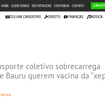
HOME
QUEM SOMOS
REPORTAGENS
CONTRIBUA
CONTATO
WHAT
COLUNA CANDEEIRO
DIREITO
FINANÇAS
MÚSICA
nsporte coletivo sobrecarrega
e Bauru querem vacina da “xep
leitura