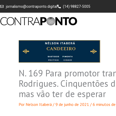
Ir
jornalismo@contraponto.digital
(14) 98827-5005
para
o
conteúdo
N. 169 Para promotor tra
Rodrigues. Cinquentões d
mas vão ter de esperar
Por
Nelson Itaberá
/
9 de junho de 2021
/
6 minutos de 