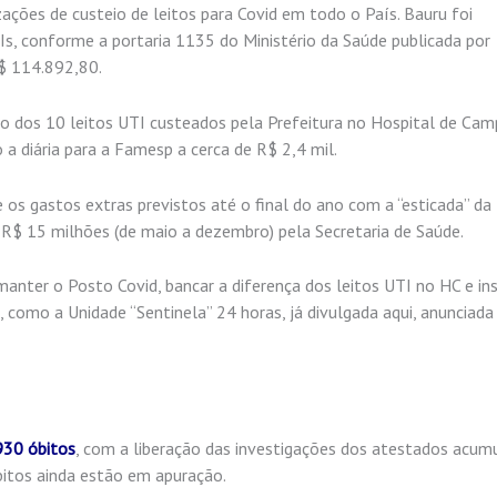
ações de custeio de leitos para Covid em todo o País. Bauru foi
, conforme a portaria 1135 do Ministério da Saúde publicada por
R$ 114.892,80.
aso dos 10 leitos UTI custeados pela Prefeitura no Hospital de Ca
o a diária para a Famesp a cerca de R$ 2,4 mil.
 os gastos extras previstos até o final do ano com a “esticada” da
 R$ 15 milhões (de maio a dezembro) pela Secretaria de Saúde.
nter o Posto Covid, bancar a diferença dos leitos UTI no HC e ins
 como a Unidade “Sentinela” 24 horas, já divulgada aqui, anunciada
 930 óbitos
, com a liberação das investigações dos atestados acum
bitos ainda estão em apuração.