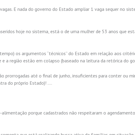
vagas. E nada do governo do Estado ampliar 1 vaga sequer no sist
.
 inseridos hoje no sistema, está o de uma mulher de 53 anos que es
 tempo) os argumentos “técnicos” do Estado em relação aos critéri
e e a região estão em colapso (baseado na leitura da retórica do go
o prorrogadas até o final de junho, insuficientes para conter ou mi
tra do próprio Estado)! ….
rtão-alimentação porque cadastrados não respeitaram o agendament
 comenta que está realizando busca ativa de famílias em situação