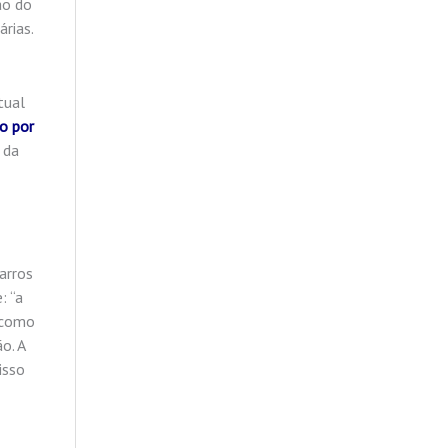
ão do
rias.
tual
ão por
 da
arros
: “a
m como
o. A
isso