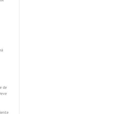
há
e de
Deve
iente