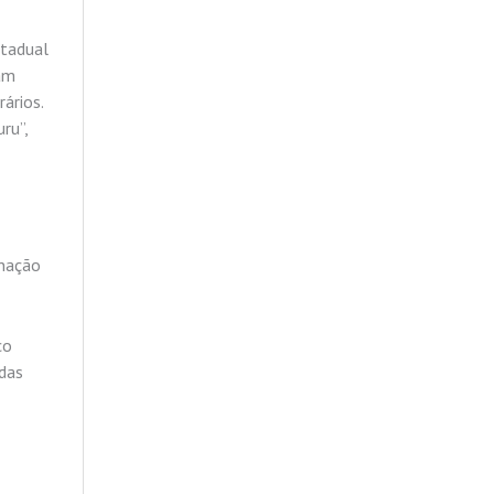
stadual
ram
ários.
ru”,
inação
co
adas