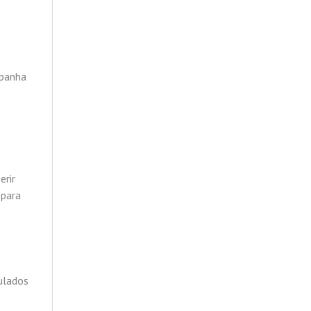
mpanha
erir
 para
ulados