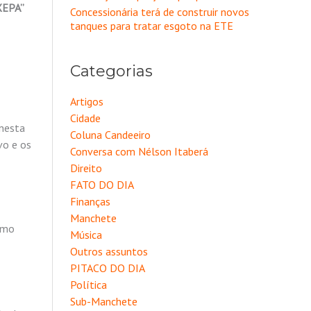
EPA”
Concessionária terá de construir novos
tanques para tratar esgoto na ETE
Categorias
Artigos
Cidade
 nesta
Coluna Candeeiro
vo e os
Conversa com Nélson Itaberá
Direito
FATO DO DIA
Finanças
Manchete
esmo
Música
Outros assuntos
PITACO DO DIA
Política
Sub-Manchete