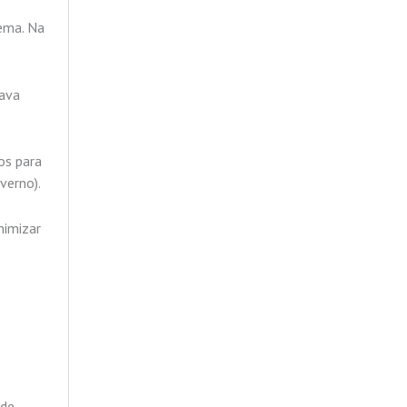
ema. Na
tava
os para
verno).
nimizar
o
 de