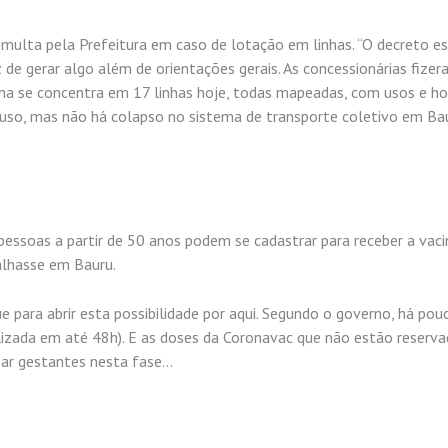
 multa pela Prefeitura em caso de lotação em linhas. “O decreto e
az de gerar algo além de orientações gerais. As concessionárias fize
ma se concentra em 17 linhas hoje, todas mapeadas, com usos e hor
so, mas não há colapso no sistema de transporte coletivo em Bau
pessoas a partir de 50 anos podem se cadastrar para receber a vac
palhasse em Bauru.
e para abrir esta possibilidade por aqui. Segundo o governo, há pou
ilizada em até 48h). E as doses da Coronavac que não estão reserv
zar gestantes nesta fase…