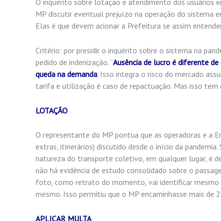
O inquérito sobre lotação e atendimento dos usuários e
MP discutir eventual prejuízo na operação do sistema e
Elas é que devem acionar a Prefeitura se assim entende
Critério: por presidir o inquérito sobre o sistema na p
pedido de indenização. “
Ausência de lucro é diferente de
queda na demanda
. Isso integra o risco do mercado ass
tarifa e utilização é caso de repactuação. Mas isso tem de
LOTAÇÃO
O representante do MP pontua que as operadoras e a Em
extras, itinerários) discutido desde o início da pandemia
natureza do transporte coletivo, em qualquer lugar, é 
não há evidência de estudo consolidado sobre o passage
foto, como retrato do momento, vai identificar mesmo a
mesmo. Isso permitiu que o MP encaminhasse mais de 20
APLICAR MULTA