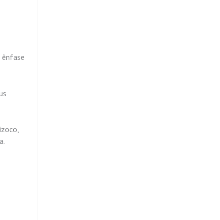
m ênfase
us
izoco,
a.