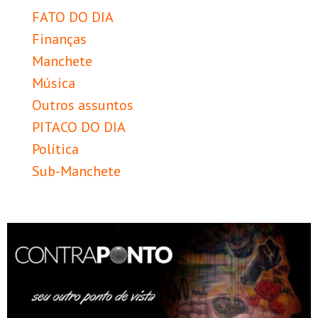
FATO DO DIA
Finanças
Manchete
Música
Outros assuntos
PITACO DO DIA
Política
Sub-Manchete