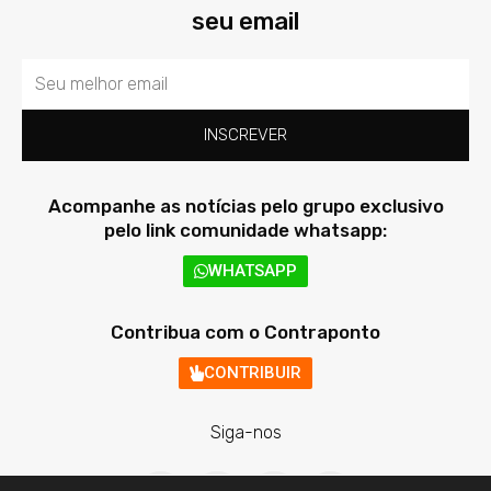
seu email
Email
INSCREVER
Acompanhe as notícias pelo grupo exclusivo
pelo link comunidade whatsapp:
WHATSAPP
Contribua com o Contraponto
CONTRIBUIR
Siga-nos
F
T
I
Y