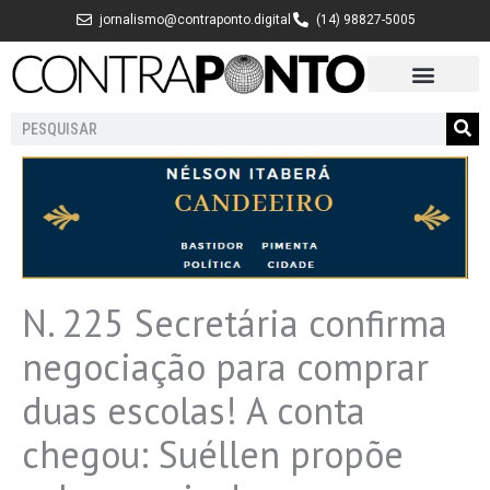
Ir
jornalismo@contraponto.digital
(14) 98827-5005
para
o
conteúdo
Pesquisar
N. 225 Secretária confirma
negociação para comprar
duas escolas! A conta
chegou: Suéllen propõe