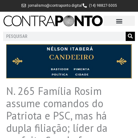
Ir
jornalismo@contraponto.digital
(14) 98827-5005
para
o
conteúdo
Pesquisar
N. 265 Família Rosim
assume comandos do
Patriota e PSC, mas há
dupla filiação; líder da