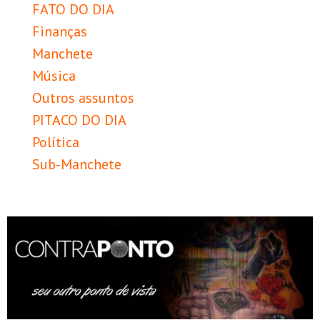
FATO DO DIA
Finanças
Manchete
Música
Outros assuntos
PITACO DO DIA
Política
Sub-Manchete