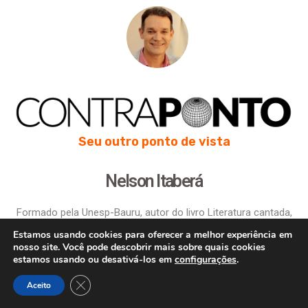
Seu outro ponto de vista
Nelson Itaberá
Formado pela Unesp-Bauru, autor do livro Literatura cantada,
produtor de cinco álbuns musicais e finalista do Prêmio Esso
Estamos usando cookies para oferecer a melhor experiência em
1999 em jornalismo investigativo.
nosso site. Você pode descobrir mais sobre quais cookies
estamos usando ou desativá-los em
configurações
.
Close GDPR Cookie Banner
Aceito
Inscreva-se e receba as notícias em