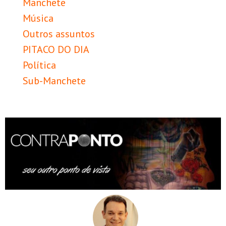
Manchete
Música
Outros assuntos
PITACO DO DIA
Política
Sub-Manchete