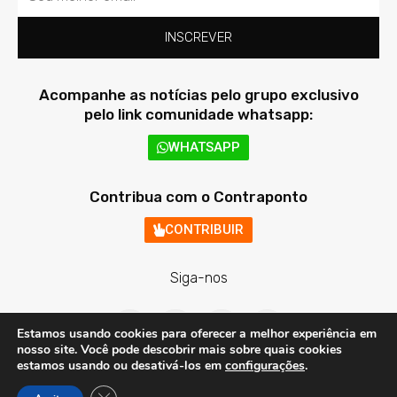
INSCREVER
Acompanhe as notícias pelo grupo exclusivo
pelo link comunidade whatsapp:
WHATSAPP
Contribua com o Contraponto
CONTRIBUIR
Siga-nos
F
T
I
Y
a
w
n
o
Estamos usando cookies para oferecer a melhor experiência em
c
i
s
u
nosso site. Você pode descobrir mais sobre quais cookies
e
t
t
t
estamos usando ou desativá-los em
configurações
.
b
t
a
u
o
e
g
b
Contraponto Digital - Todos os direitos reservados © 2020 - 2026
Close GDPR Cookie Banner