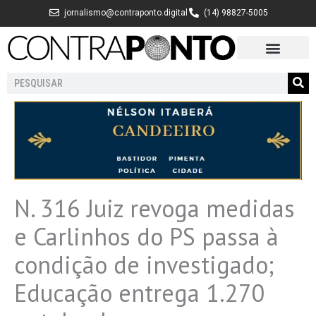
Ir
jornalismo@contraponto.digital
(14) 98827-5005
para
o
conteúdo
Pesquisar
N. 316 Juiz revoga medidas
e Carlinhos do PS passa à
condição de investigado;
Educação entrega 1.270