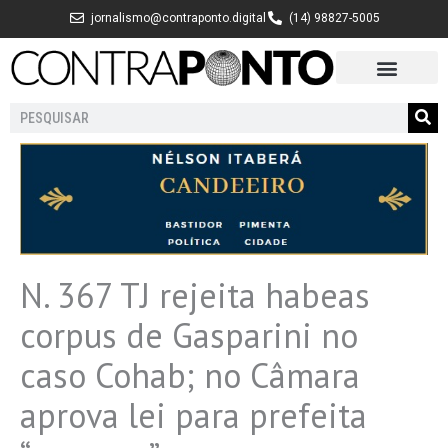
Ir
jornalismo@contraponto.digital
(14) 98827-5005
para
o
conteúdo
Pesquisar
N. 367 TJ rejeita habeas
corpus de Gasparini no
caso Cohab; no Câmara
aprova lei para prefeita