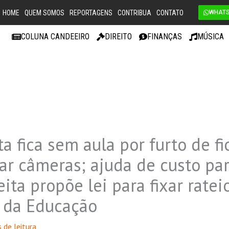
HOME
QUEM SOMOS
REPORTAGENS
CONTRIBUA
CONTATO
WHAT
COLUNA CANDEEIRO
DIREITO
FINANÇAS
MÚSICA
a fica sem aula por furto de fi
tar câmeras; ajuda de custo pa
ita propõe lei para fixar ratei
o da Educação
 de leitura