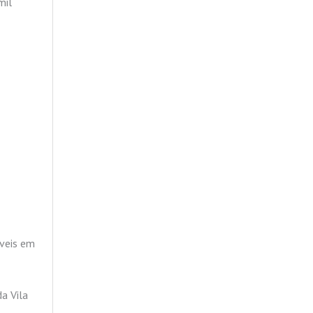
mil
óveis em
a Vila