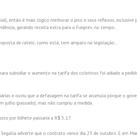
ial), então é mais lógico melhorar o piso e seus reflexos, inclusive
vidência, gerando receita extra para a Funprev, no tempo.
a proposta de rateio, como está, tem amparo na legislação…
para subsidiar o aumento na tarifa dos coletivos foi adiado a pedid
onárias e ouviu que a defasagem na tarifa se acumula porque o gov
em julho (passado), mas não cumpriu a medida.
usto por bilhete passaria a R$ 5,17.
egalla adverte que o contrato vence dia 23 de outubro. E em Marí