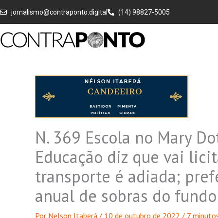
Ir
jornalismo@contraponto.digital
(14) 98827-5005
para
o
conteúdo
N. 369 Escola no Mary Dot
Educação diz que vai lici
transporte é adiada; prefe
anual de sobras do fund
Por
Nelson Itaberá
/
10 de outubro de 2022
/
7 minutos