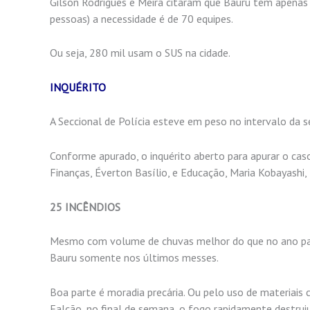
Gilson Rodrigues e Meira citaram que Bauru tem apenas 
pessoas) a necessidade é de 70 equipes.
Ou seja, 280 mil usam o SUS na cidade.
INQUÉRITO
A Seccional de Polícia esteve em peso no intervalo da
Conforme apurado, o inquérito aberto para apurar o caso
Finanças, Éverton Basílio, e Educação, Maria Kobayashi,
25 INCÊNDIOS
Mesmo com volume de chuvas melhor do que no ano pass
Bauru somente nos últimos messes.
Boa parte é moradia precária. Ou pelo uso de materiais c
Falcão, no final de semana, o fogo rapidamente destrui