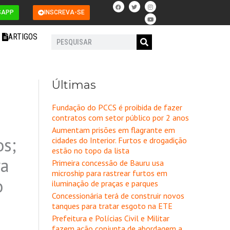
F
T
I
Y
a
w
n
o
SAPP
INSCREVA-SE
c
i
s
u
e
t
t
t
b
t
a
u
o
e
g
b
ARTIGOS
o
r
r
e
Pesquisar
k
a
m
Últimas
Fundação do PCCS é proibida de fazer
contratos com setor público por 2 anos
Aumentam prisões em flagrante em
os;
cidades do Interior. Furtos e drogadição
estão no topo da lista
ra
Primeira concessão de Bauru usa
microship para rastrear furtos em
o
iluminação de praças e parques
Concessionária terá de construir novos
tanques para tratar esgoto na ETE
Prefeitura e Polícias Civil e Militar
fazem ação conjunta de abordagem a