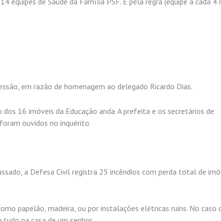
14 equipes de Saúde da Família PSF. E pela regra (equipe a cada 4 
 sessão, em razão de homenagem ao delegado Ricardo Dias.
 dos 16 imóveis da Educação anda. A prefeita e os secretários de
 foram ouvidos no inquérito.
ado, a Defesa Civil registra 25 incêndios com perda total de im
omo papelão, madeira, ou por instalações elétricas ruins. No caso d
u tudo na casa de um senhor.