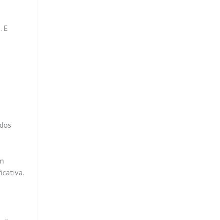
. E
 dos
em
icativa.