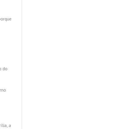
 porque
o do
erno
lia, a