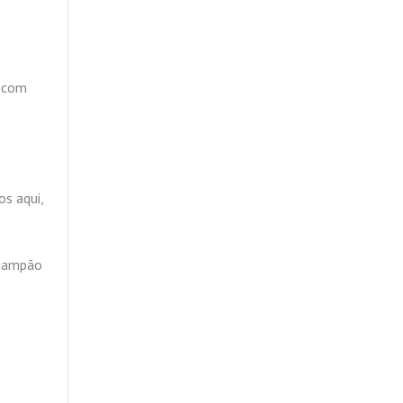
u com
s aqui,
 tampão