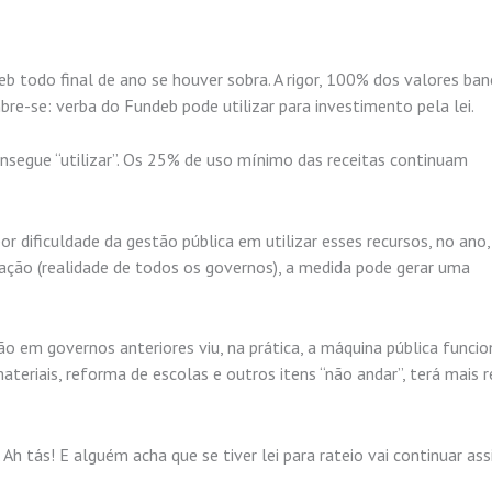
ndeb todo final de ano se houver sobra. A rigor, 100% dos valores ba
re-se: verba do Fundeb pode utilizar para investimento pela lei.
nsegue “utilizar”. Os 25% de uso mínimo das receitas continuam
por dificuldade da gestão pública em utilizar esses recursos, no ano,
ção (realidade de todos os governos), a medida pode gerar uma
em governos anteriores viu, na prática, a máquina pública funci
materiais, reforma de escolas e outros itens “não andar”, terá mais 
 tás! E alguém acha que se tiver lei para rateio vai continuar as