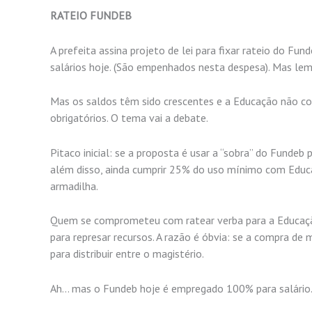
RATEIO FUNDEB
A prefeita assina projeto de lei para fixar rateio do Fu
salários hoje. (São empenhados nesta despesa). Mas lemb
Mas os saldos têm sido crescentes e a Educação não co
obrigatórios. O tema vai a debate.
Pitaco inicial: se a proposta é usar a “sobra” do Fundeb 
além disso, ainda cumprir 25% do uso mínimo com Educa
armadilha.
Quem se comprometeu com ratear verba para a Educação 
para represar recursos. A razão é óbvia: se a compra de 
para distribuir entre o magistério.
Ah… mas o Fundeb hoje é empregado 100% para salário. Ah