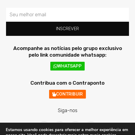
Email
INSCREVER
Acompanhe as notícias pelo grupo exclusivo
pelo link comunidade whatsapp:
WHATSAPP
Contribua com o Contraponto
CONTRIBUIR
Siga-nos
F
T
I
Y
a
w
n
o
Estamos usando cookies para oferecer a melhor experiência em
c
i
s
u