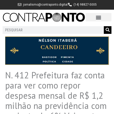
Ir
jornalismo@contraponto.digital
(14) 98827-5005
para
o
conteúdo
Pesquisar
N. 412 Prefeitura faz conta
para ver como repor
despesa mensal de R$ 1,2
milhão na previdência com