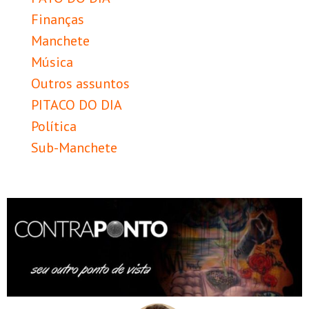
Finanças
Manchete
Música
Outros assuntos
PITACO DO DIA
Política
Sub-Manchete