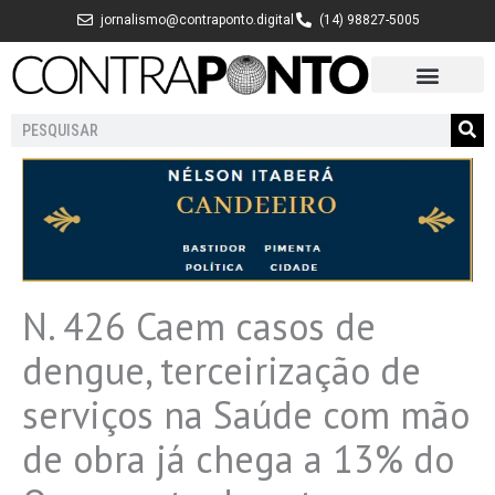
Ir
jornalismo@contraponto.digital
(14) 98827-5005
para
o
conteúdo
Pesquisar
N. 426 Caem casos de
dengue, terceirização de
serviços na Saúde com mão
de obra já chega a 13% do