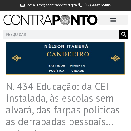
Ir
jornalismo@contraponto.digital
(14) 98827-5005
para
o
conteúdo
Pesquisar
N. 434 Educação: da CEI
instalada, às escolas sem
alvará, das farpas políticas
às derrapadas pessoais…