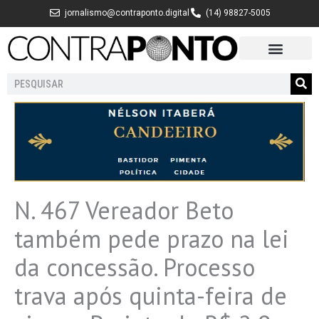
Ir
jornalismo@contraponto.digital
(14) 98827-5005
para
o
conteúdo
Pesquisar
N. 467 Vereador Beto
também pede prazo na lei
da concessão. Processo
trava após quinta-feira de