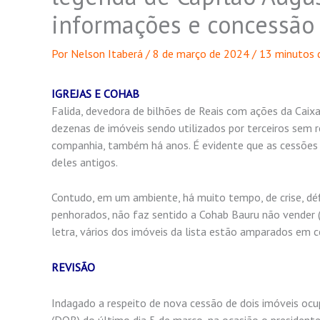
informações e concessão 
Por
Nelson Itaberá
/
8 de março de 2024
/
13 minutos d
IGREJAS E COHAB
Falida, devedora de bilhões de Reais com ações da Caix
dezenas de imóveis sendo utilizados por terceiros sem 
companhia, também há anos. É evidente que as cessõe
deles antigos.
Contudo, em um ambiente, há muito tempo, de crise, défic
penhorados, não faz sentido a Cohab Bauru não vender (a
letra, vários dos imóveis da lista estão amparados em 
REVISÃO
Indagado a respeito de nova cessão de dois imóveis ocup
(DOB) do último dia 5 de março, na ocasião o president