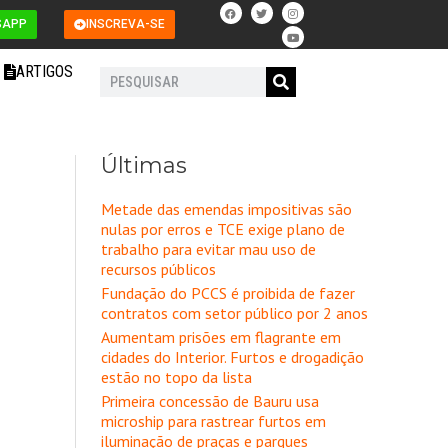
F
T
I
Y
a
w
n
o
SAPP
INSCREVA-SE
c
i
s
u
e
t
t
t
b
t
a
u
o
e
g
b
ARTIGOS
o
r
r
e
Pesquisar
k
a
m
Últimas
Metade das emendas impositivas são
nulas por erros e TCE exige plano de
trabalho para evitar mau uso de
recursos públicos
Fundação do PCCS é proibida de fazer
contratos com setor público por 2 anos
Aumentam prisões em flagrante em
cidades do Interior. Furtos e drogadição
estão no topo da lista
Primeira concessão de Bauru usa
microship para rastrear furtos em
iluminação de praças e parques