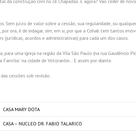
l da construção civil no Jd. Chapadão. E agora? Vão ceder de novo 
dos. Sem juízo de valor sobre a cessão, sua regularidade, ou qualque
, por ora, é de indagar, sim, em si, por que a Cohab tem tantos imó
es (jurídicas, acordos e administrativas) para cada um dos casos.
 para uma igreja na região da Vila São Paulo (na rua Gaudêncio Pio
a Família” na cidade de Votorantin… E assim por diante.
a das cessões sob revisão:
CASA MARY DOTA
CASA – NUCLEO DR. FABIO TALARICO