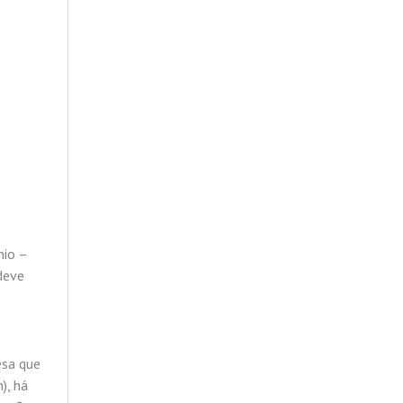
nio –
deve
esa que
), há