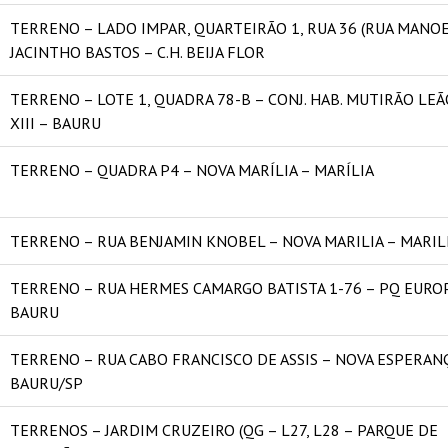
TERRENO – LADO IMPAR, QUARTEIRÃO 1, RUA 36 (RUA MANO
JACINTHO BASTOS – C.H. BEIJA FLOR
TERRENO – LOTE 1, QUADRA 78-B – CONJ. HAB. MUTIRÃO LEÃ
XIII – BAURU
TERRENO – QUADRA P4 – NOVA MARÍLIA – MARÍLIA
TERRENO – RUA BENJAMIN KNOBEL – NOVA MARILIA – MARIL
TERRENO – RUA HERMES CAMARGO BATISTA 1-76 – PQ EUROP
BAURU
TERRENO – RUA CABO FRANCISCO DE ASSIS – NOVA ESPERAN
BAURU/SP
TERRENOS – JARDIM CRUZEIRO (QG – L27, L28 – PARQUE DE