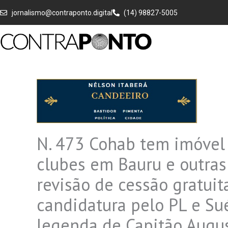
Ir
jornalismo@contraponto.digital
(14) 98827-5005
para
o
conteúdo
N. 473 Cohab tem imóvel 
clubes em Bauru e outras 
revisão de cessão gratuit
candidatura pelo PL e S
legenda de Capitão Augu