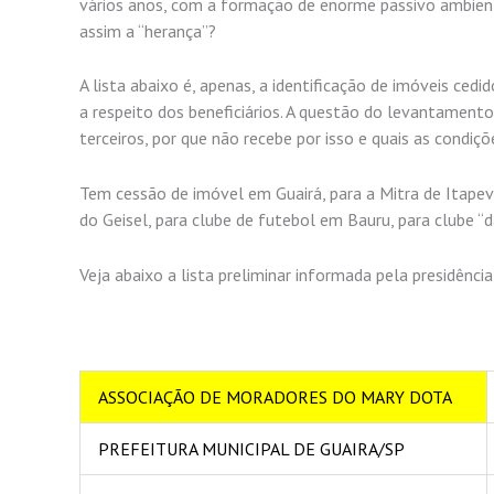
vários anos, com a formação de enorme passivo ambienta
assim a “herança”?
A lista abaixo é, apenas, a identificação de imóveis cedi
a respeito dos beneficiários. A questão do levantamento
terceiros, por que não recebe por isso e quais as condiçõ
Tem cessão de imóvel em Guairá, para a Mitra de Itapeva,
do Geisel, para clube de futebol em Bauru, para clube “d
Veja abaixo a lista preliminar informada pela presidênci
ASSOCIAÇÃO DE MORADORES DO MARY DOTA
PREFEITURA MUNICIPAL DE GUAIRA/SP