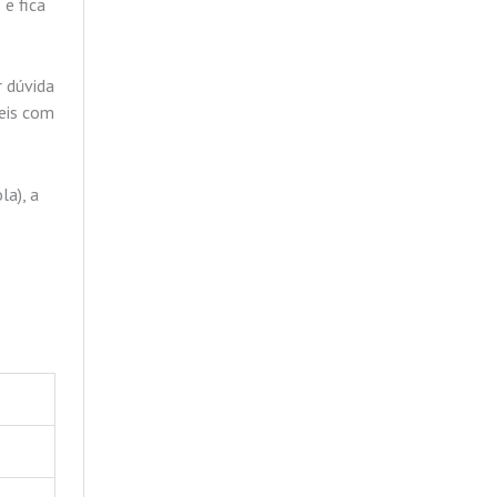
e fica
r dúvida
veis com
la), a