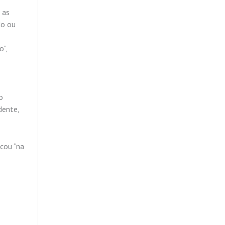
 as
do ou
o”,
o
dente,
cou “na