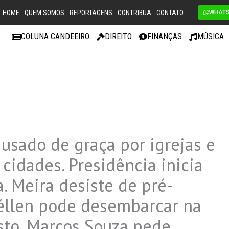
HOME
QUEM SOMOS
REPORTAGENS
CONTRIBUA
CONTATO
WHAT
COLUNA CANDEEIRO
DIREITO
FINANÇAS
MÚSICA
usado de graça por igrejas e
cidades. Presidência inicia
a. Meira desiste de pré-
uéllen pode desembarcar na
sto. Marcos Souza pede