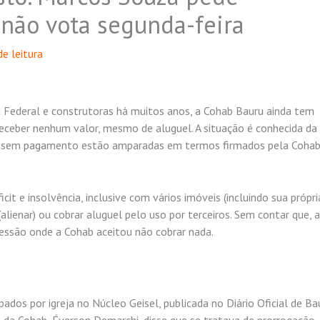
não vota segunda-feira
e leitura
a Federal e construtoras há muitos anos, a Cohab Bauru ainda tem
receber nenhum valor, mesmo de aluguel. A situação é conhecida da
s sem pagamento estão amparadas em termos firmados pela Cohab,
it e insolvência, inclusive com vários imóveis (incluindo sua própri
lienar) ou cobrar aluguel pelo uso por terceiros. Sem contar que, 
cessão onde a Cohab aceitou não cobrar nada.
ados por igreja no Núcleo Geisel, publicada no Diário Oficial de Ba
e da Cohab, Éverson Demarchi, disse que se tratava de prorrogação