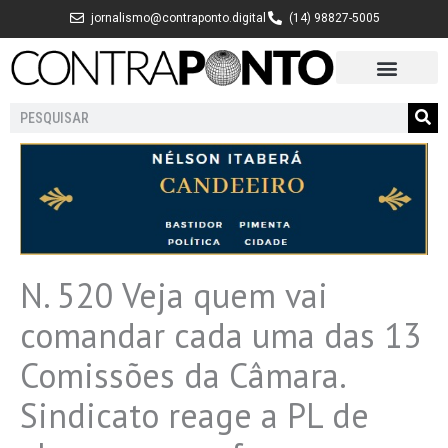
Ir
jornalismo@contraponto.digital
(14) 98827-5005
para
o
conteúdo
Pesquisar
N. 520 Veja quem vai
comandar cada uma das 13
Comissões da Câmara.
Sindicato reage a PL de