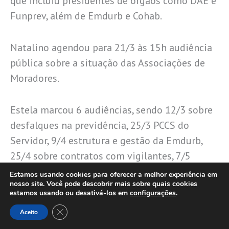
que incluiu presidentes de órgãos como DAE e
Funprev, além de Emdurb e Cohab.
Natalino agendou para 21/3 às 15h audiência
pública sobre a situação das Associações de
Moradores.
Estela marcou 6 audiências, sendo 12/3 sobre
desfalques na previdência, 25/3 PCCS do
Servidor, 9/4 estrutura e gestão da Emdurb,
25/4 sobre contratos com vigilantes, 7/5
Escola do Parlamento e 25/4 a gestão e plano
Estamos usando cookies para oferecer a melhor experiência em
nosso site. Você pode descobrir mais sobre quais cookies
de ação da Educação.
estamos usando ou desativá-los em
configurações
.
Close GDPR Cookie Banner
Aceito