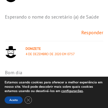
Esperando o nome do secretário (a) de Saúde
Responder
DONIZETE
4 DE DEZEMBRO DE 2020 EM 07:57
Bom dia
Primeiro quero dar os parabéns pela
Estamos usando cookies para oferecer a melhor experiência em
reportagem.
nosso site. Você pode descobrir mais sobre quais cookies
estamos usando ou desativá-los em
configurações
.
Infelizmente os veriadores dê bauru vive no
Close GDPR Cookie Banner
Aceito
país dás maravilhas e nem sabe o que o gazeta