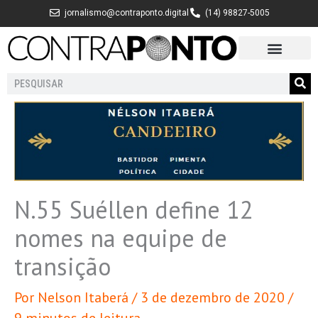
Ir
jornalismo@contraponto.digital
(14) 98827-5005
para
o
conteúdo
Pesquisar
N.55 Suéllen define 12
nomes na equipe de
transição
Por
Nelson Itaberá
/
3 de dezembro de 2020
/