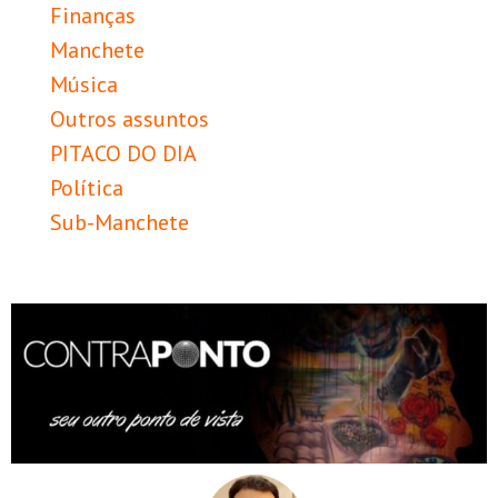
Finanças
Manchete
Música
Outros assuntos
PITACO DO DIA
Política
Sub-Manchete