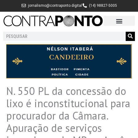
Ir
jornalismo@contraponto.digital
(14) 98827-5005
para
o
conteúdo
Pesquisar
N. 550 PL da concessão do
lixo é inconstitucional para
procurador da Câmara.
Apuração de serviços