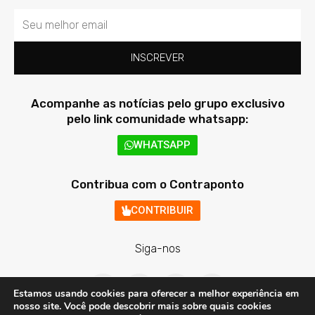
Email
INSCREVER
Acompanhe as notícias pelo grupo exclusivo
pelo link comunidade whatsapp:
WHATSAPP
Contribua com o Contraponto
CONTRIBUIR
Siga-nos
F
T
I
Y
a
w
n
o
Estamos usando cookies para oferecer a melhor experiência em
c
i
s
u
nosso site. Você pode descobrir mais sobre quais cookies
e
t
t
t