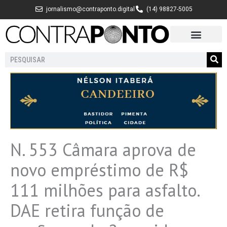
Ir
jornalismo@contraponto.digital
(14) 98827-5005
para
o
conteúdo
Pesquisar
N. 553 Câmara aprova de
novo empréstimo de R$
111 milhões para asfalto.
DAE retira função de