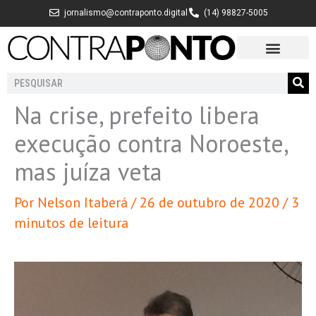
Ir
jornalismo@contraponto.digital
(14) 98827-5005
para
o
conteúdo
Pesquisar
Na crise, prefeito libera
execução contra Noroeste,
mas juíza veta
Por
Nelson Itaberá
/
26 de outubro de 2020
/
3
minutos de leitura