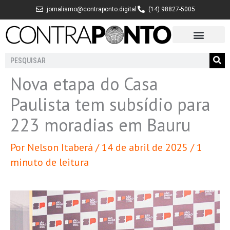
Ir
jornalismo@contraponto.digital
(14) 98827-5005
para
o
conteúdo
Pesquisar
Nova etapa do Casa
Paulista tem subsídio para
223 moradias em Bauru
Por
Nelson Itaberá
/
14 de abril de 2025
/
1
minuto de leitura