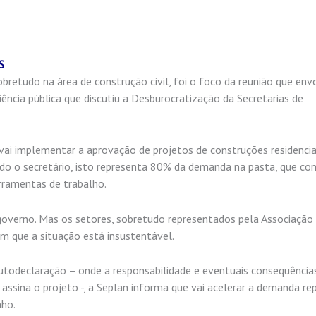
OS
obretudo na área de construção civil, foi o foco da reunião que en
iência pública que discutiu a Desburocratização da Secretarias de
 vai implementar a aprovação de projetos de construções residenci
ndo o secretário, isto representa 80% da demanda na pasta, que c
erramentas de trabalho.
overno. Mas os setores, sobretudo representados pela Associação
m que a situação está insustentável.
autodeclaração – onde a responsabilidade e eventuais consequência
assina o projeto -, a Seplan informa que vai acelerar a demanda re
nho.