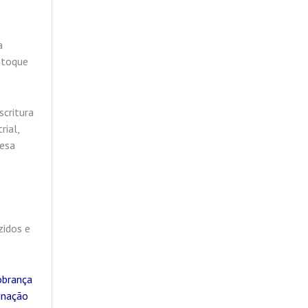
a
stoque
scritura
rial,
resa
zidos e
obrança
inação