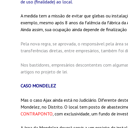
de uso (finalidade) ao local.
A medida tem a missão de evitar que glebas ou instalaç
exemplo, mesmo após 8 anos da falência da fábrica da A
Ainda assim, sua ocupação ainda depende de finalização d
Pela nova regra, se aprovada, o responsável pela área s
transferências diretas, entre empresários, também foi di
Nos bastidores, empresários descontentes com algumas 
artigos no projeto de lei.
CASO MONDELEZ
Mas o caso Ajax ainda está no Judiciário. Diferente de
Mondelez, no Distrito. O local tem posto de abastecime
CONTRAPONTO
, com exclusividade, um fundo de invest
A área da Mondelez deverá servir a um projeto de instala