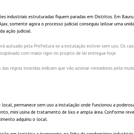
ões industriais estruturadas fiquem paradas em Distritos. Em Baur
jax, somente agora o processo judicial conseguiu leiloar uma unida
a ação judicial.
erá autuado pela Prefeitura se a instalação estiver sem uso. Os ca
sciplinado com maior rigor no projeto de lei entregue hoje.
das regras inseridas indicam que vão acionar vereadores pela mud
ste local, permanece sem uso a instalação onde funcionou a poderos
nto, mini usina de tratamento de lixo e ampla área. Conforme rev
imento adquiriu o local.
ção em logística e transporte, na linha de condomínios industriais.