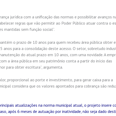
rança jurídica com a unificação das normas e possibilitar avanços n
lecer regras que vão permitir ao Poder Público atuar contra o e
es mantidas sem função social”.
 mantém o prazo de 10 anos para quem recebeu área pública obter e
5 anos para a consolidação deste acesso. O setor, sobretudo indust
manutenção do atual prazo em 10 anos, com uma novidade. A emp
 com a área pública em seu patrimônio conta a partir do início das
or para obter escritura”, argumenta.
r, proporcional ao porte e investimento, para gerar caixa para a
nicipal considera que os valores apontados para cobrança são redu
incipais atualizações na norma municipal atual, o projeto insere c
aso, após 6 meses de autuação por inatividade, não seja dado dest