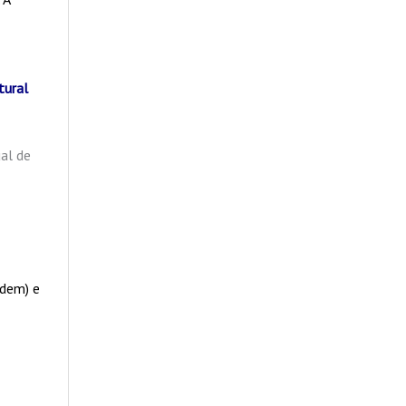
tural
ual de
adem) e