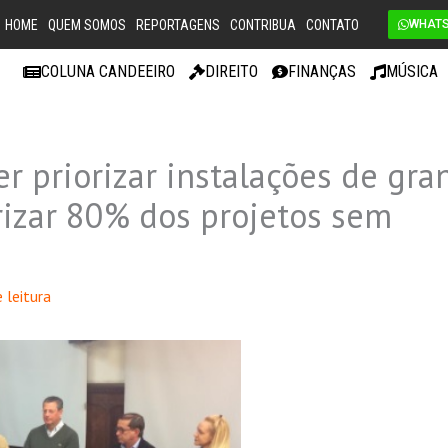
HOME
QUEM SOMOS
REPORTAGENS
CONTRIBUA
CONTATO
WHAT
COLUNA CANDEEIRO
DIREITO
FINANÇAS
MÚSICA
er priorizar instalações de gra
rizar 80% dos projetos sem
 leitura