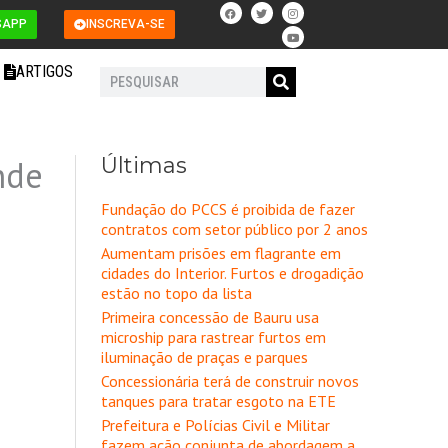
F
T
I
Y
a
w
n
o
SAPP
INSCREVA-SE
c
i
s
u
e
t
t
t
b
t
a
u
o
e
g
b
ARTIGOS
o
r
r
e
Pesquisar
k
a
m
Últimas
nde
Fundação do PCCS é proibida de fazer
contratos com setor público por 2 anos
Aumentam prisões em flagrante em
cidades do Interior. Furtos e drogadição
estão no topo da lista
Primeira concessão de Bauru usa
microship para rastrear furtos em
iluminação de praças e parques
Concessionária terá de construir novos
tanques para tratar esgoto na ETE
Prefeitura e Polícias Civil e Militar
fazem ação conjunta de abordagem a