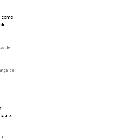
u, como
de.
sos de
ança de
a
elou o
 A