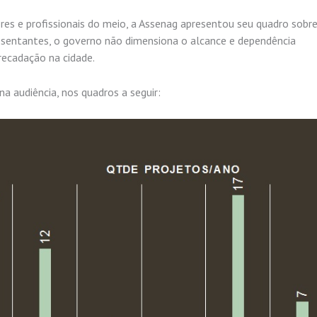
es e profissionais do meio, a Assenag apresentou seu quadro sobr
sentantes, o governo não dimensiona o alcance e dependência
recadação na cidade.
a audiência, nos quadros a seguir: