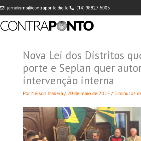
Ir
jornalismo@contraponto.digital
(14) 98827-5005
para
o
conteúdo
Nova Lei dos Distritos qu
porte e Seplan quer auto
intervenção interna
Por
Nelson Itaberá
/
20 de maio de 2022
/
5 minutos de