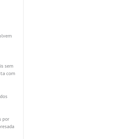
volvem
ais sem
onta com
 dos
s por
presada