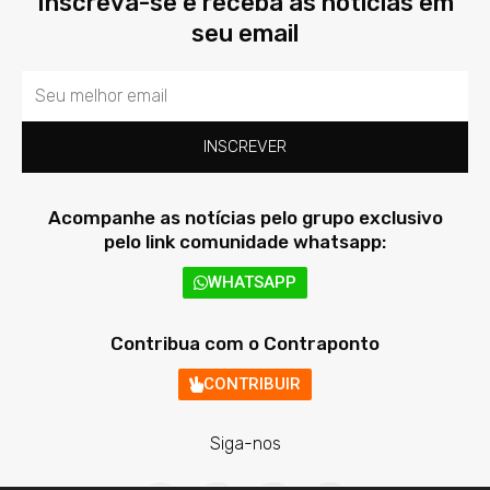
Inscreva-se e receba as notícias em
seu email
Email
INSCREVER
Acompanhe as notícias pelo grupo exclusivo
pelo link comunidade whatsapp:
WHATSAPP
Contribua com o Contraponto
CONTRIBUIR
Siga-nos
F
T
I
Y