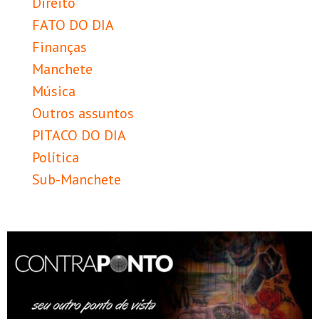
Direito
FATO DO DIA
Finanças
Manchete
Música
Outros assuntos
PITACO DO DIA
Política
Sub-Manchete