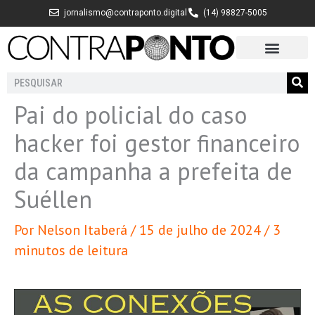
Ir
jornalismo@contraponto.digital
(14) 98827-5005
para
o
conteúdo
Pesquisar
Pai do policial do caso
hacker foi gestor financeiro
da campanha a prefeita de
Suéllen
Por
Nelson Itaberá
/
15 de julho de 2024
/
3
minutos de leitura