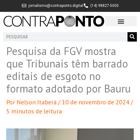
Ir
jornalismo@contraponto.digital
(14) 98827-5005
para
o
conteúdo
Pesquisar
Pesquisa da FGV mostra
que Tribunais têm barrado
editais de esgoto no
formato adotado por Bauru
Por
Nelson Itaberá
/
10 de novembro de 2024
/
5 minutos de leitura